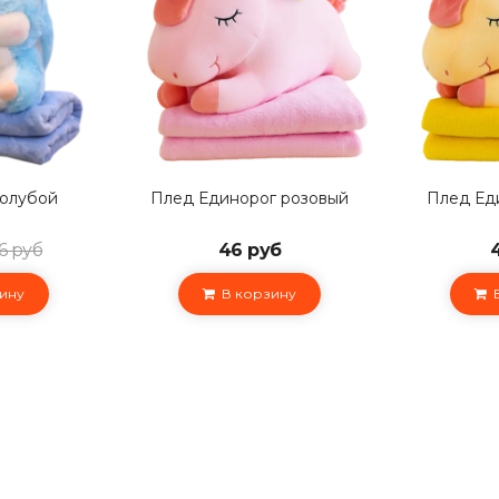
голубой
Плед Единорог розовый
Плед Ед
6 руб
46 руб
ину
В корзину
В