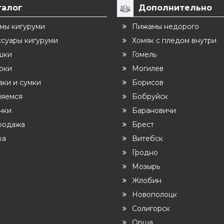
талог
Дополнительно
мы кигуруми
Пижамы недорого
ссуары кигуруми
Хомяк с пледом внутри
шки
Гомель
рки
Могилев
ки и сумки
Борисов
ляемся
Бобруйск
нки
Барановичи
родажа
Брест
ка
Витебск
Гродно
Мозырь
Жлобин
Новополоцк
Солигорск
Орша