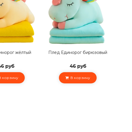
инорог жёлтый
Плед Единорог бирюзовый
46 руб
46 руб
 корзину
В корзину