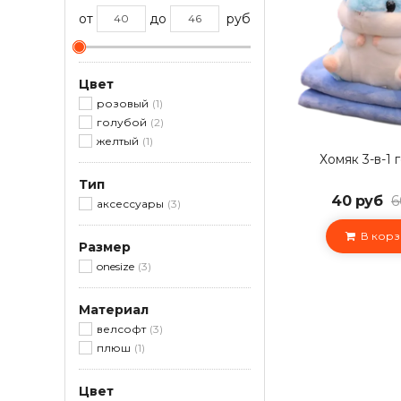
от
до
руб
Цвет
розовый
1
голубой
2
желтый
1
Хомяк 3-в-1 
Тип
40 руб
6
аксессуары
3
В корз
Размер
onesize
3
Материал
велсофт
3
плюш
1
Цвет