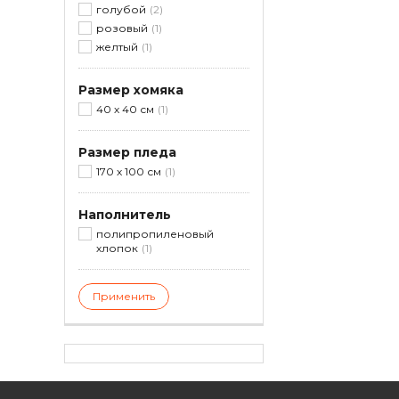
голубой
2
розовый
1
желтый
1
Размер хомяка
40 х 40 см
1
Размер пледа
170 х 100 см
1
Наполнитель
полипропиленовый
хлопок
1
Применить