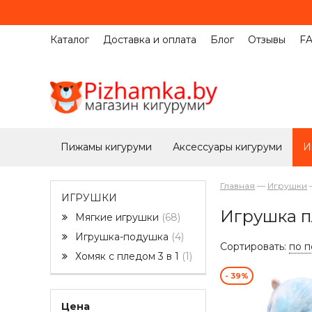
Каталог
Доставка и оплата
Блог
Отзывы
F
Пижамы кигуруми
Аксессуары кигуруми
И
Главная
—
Игрушки
ИГРУШКИ
Игрушка п
Мягкие игрушки
68
Игрушка-подушка
4
Сортировать:
по 
Хомяк с пледом 3 в 1
1
- 39%
Цена