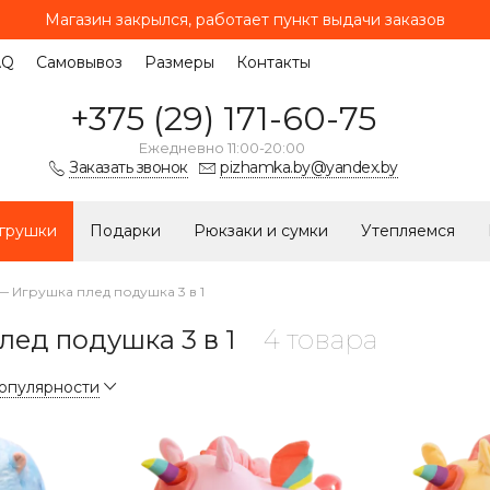
Магазин закрылся, работает
пункт выдачи заказов
AQ
Самовывоз
Размеры
Контакты
+375 (29) 171-60-75
Ежедневно 11:00-20:00
Заказать звонок
pizhamka.by@yandex.by
грушки
Подарки
Рюкзаки и сумки
Утепляемся
—
Игрушка плед подушка 3 в 1
лед подушка 3 в 1
4 товара
популярности