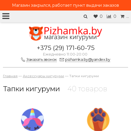
Магазин закрылся, работает
пункт выдачи заказов
0
0
…
+375 (29) 171-60-75
Ежедневно 11:00-20:00
Заказать звонок
pizhamka.by@yandex.by
Главная
—
Аксессуары кигуруми
—
Тапки кигуруми
Тапки кигуруми
40 товаров