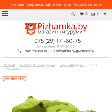
Магазин закрылся, работает
пункт выдачи заказов
0
0
…
+375 (29) 171-60-75
Ежедневно 11:00-20:00
Заказать звонок
pizhamka.by@yandex.by
Главная
—
Аксессуары кигуруми
—
Тапки кигуруми
—
Тапки
Крокодилы
СКИДКА 38%