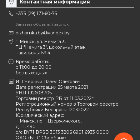
Контактная информация
Плюсы покупки у нас
+375 (29) 171-60-75
У нас возможно купить кигуруми для взрослых в Минске
Заказать обратный звонок
по хорошей цене. На страницах сайта представлен
pizhamka.by@yandex.by
большой ассортимент домашних костюмов. Наша
г. Минск, ул. Немига 3,
компания доставляет товары по столице (курьером,
ТЦ "Немига 3", цокольный этаж,
почтой) и по всей Беларуси (почтой).
павильоны № 4
Время работы:
c 11:00 до 20:00
без выходных
ИП Черный Павел Олегович
Дата регистрации 25 марта 2021
УНП 192608705
Торговый реестр РБ от 11.03.2022г.
Регистрационный номер в Торговом реестре
Республики Беларусь:
12032022
Юридический адрес:
г. Минск, пр-т Дзержинского,
д. 11, 490
р/с BY71 BPSB 3013 3206 6901 6933 0000
ОАО «БПС-Сбербанк»