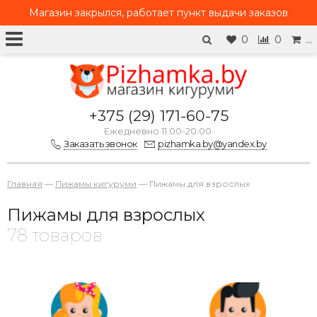
Магазин закрылся, работает
пункт выдачи заказов
0
0
…
+375 (29) 171-60-75
Ежедневно 11:00-20:00
Заказать звонок
pizhamka.by@yandex.by
Главная
—
Пижамы кигуруми
—
Пижамы для взрослых
Пижамы для взрослых
78 товаров