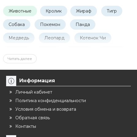
Животные
Кролик
Жираф
Тигр
Собака
Покемон
Панда
Медведь
Леопард
Котенок Чи
Дисней
Белые
Черные
Желтые
Читать далее
Голубые
Фиолетовые
Синие
Серые
Розовые
Красные
Информация
Летние пижамы
Новогодние
Личный кабинет
Политика конфиденциальности
на Хэллоуин
Условия обмена и возврата
Обратная связь
Если нужно приобрести пижаму, маскарадный костюм на
Контакты
вечеринку, праздник или подарок другу - посмотрите
пижамы кигуруми взрослые, представленные на страницах