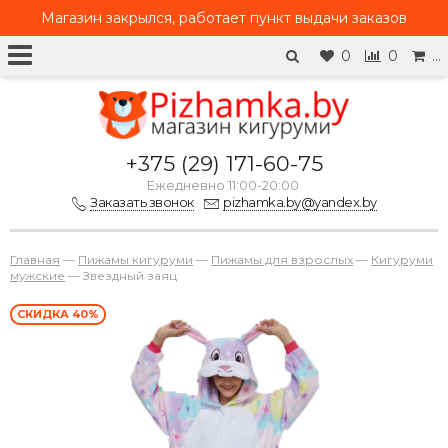
Магазин закрылся, работает
пункт выдачи заказов
0
0
…
+375 (29) 171-60-75
Ежедневно 11:00-20:00
Заказать звонок
pizhamka.by@yandex.by
Главная
—
Пижамы кигуруми
—
Пижамы для взрослых
—
Кигуруми
мужские
—
Звездный заяц
СКИДКА 40%