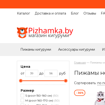
Каталог
Доставка и оплата
Блог
Отзывы
F
Пижамы кигуруми
Аксессуары кигуруми
И
Главная
—
Пижамы н
Цена
Пижамы н
от
до
руб
Сортировать:
по 
Размер
- 36%
S (рост 150-160 см)
50
M (рост 160-170 см)
50