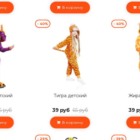
ину
В корзину
В
- 40%
- 40%
тский
Тигра детский
Жира
5 руб
39 руб
65 руб
39 р
ину
В корзину
В
- 29%
- 39%