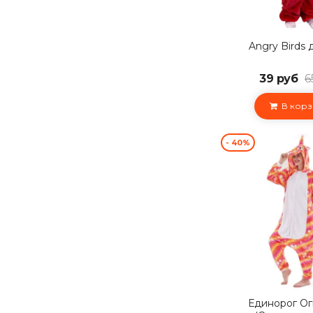
Angry Birds 
39 руб
6
В корз
- 40%
Единорог О