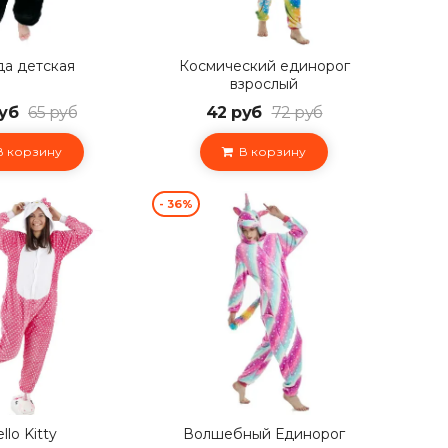
а детская
Космический единорог
взрослый
уб
65 руб
42 руб
72 руб
 корзину
В корзину
- 36%
llo Kitty
Волшебный Единорог