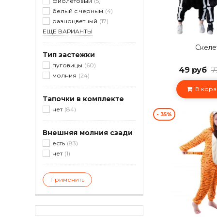
фиолетовый
5
белый с черным
4
разноцветный
17
ЕЩЕ ВАРИАНТЫ
Скеле
Тип застежки
пуговицы
60
49 руб
7
молния
24
В корз
Тапочки в комплекте
нет
84
- 35%
Внешняя молния сзади
есть
83
нет
1
Применить