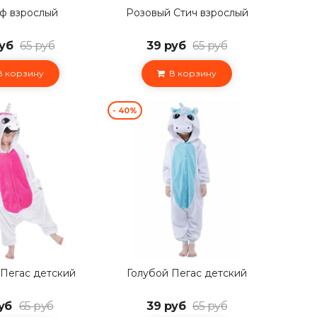
ф взрослый
Розовый Стич взрослый
уб
65 руб
39 руб
65 руб
 корзину
В корзину
- 40%
Пегас детский
Голубой Пегас детский
уб
65 руб
39 руб
65 руб