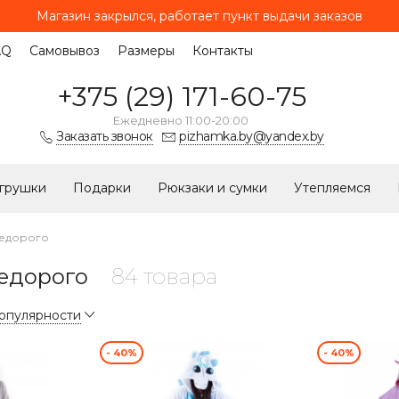
Магазин закрылся, работает
пункт выдачи заказов
AQ
Самовывоз
Размеры
Контакты
+375 (29) 171-60-75
Ежедневно 11:00-20:00
Заказать звонок
pizhamka.by@yandex.by
грушки
Подарки
Рюкзаки и сумки
Утепляемся
едорого
едорого
84 товара
популярности
- 40%
- 40%