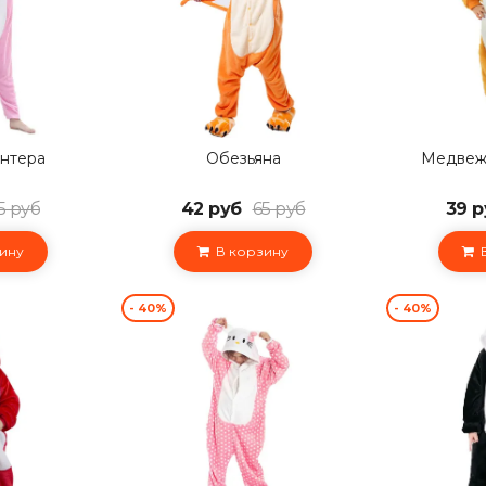
антера
Обезьяна
Медвеж
5 руб
42 руб
65 руб
39 р
ину
В корзину
В
- 40%
- 40%