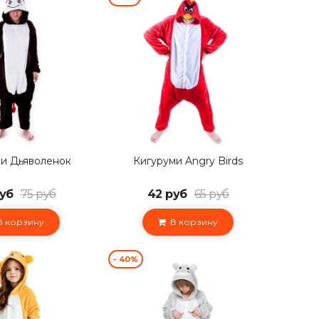
и Дьяволенок
Кигуруми Angry Birds
уб
75 руб
42 руб
65 руб
 корзину
В корзину
- 40%