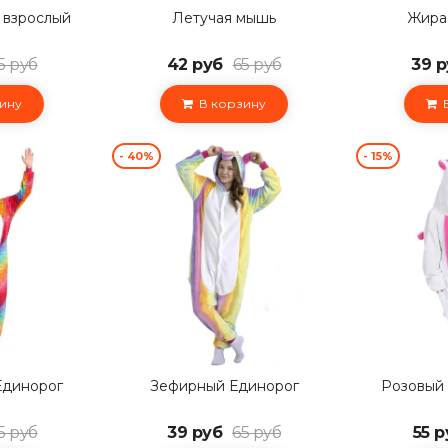
 взрослый
Летучая мышь
Жира
5 руб
42 руб
65 руб
39 р
ину
В корзину
В
- 40%
- 15%
Единорог
Зефирный Единорог
Розовый 
5 руб
39 руб
65 руб
55 р