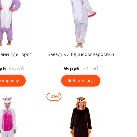
вый Единорог
Звездный Единорог взрослый
уб
65 руб
55 руб
72 руб
 корзину
В корзину
- 29%