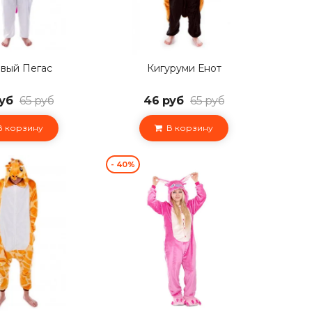
вый Пегас
Кигуруми Енот
уб
65 руб
46 руб
65 руб
 корзину
В корзину
- 40%