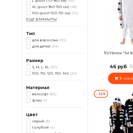
L (рост 170-180 см)
49
XL (рост 180-190 см)
48
100 (рост 100-110 см)
34
ЕЩЕ ВАРИАНТЫ
Тип
для взрослых
50
для детей
34
Котенок Чи 
Размер
46 руб
7
S, M, L, XL
50
100, 110, 120, 130, 140
34
В корз
Материал
- 32%
велсофт
83
флис
1
Цвет
серый
8
голубой
4