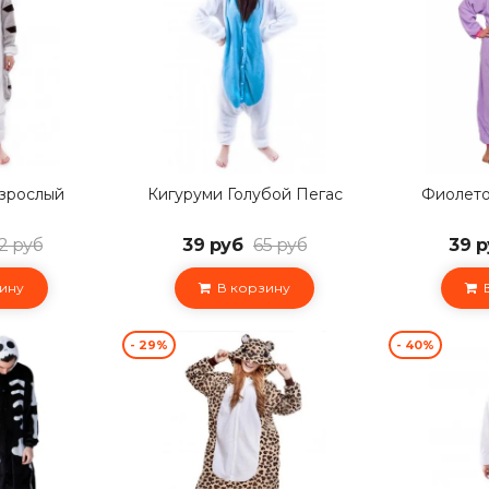
взрослый
Кигуруми Голубой Пегас
Фиолето
2 руб
39 руб
65 руб
39 р
ину
В корзину
В
- 29%
- 40%