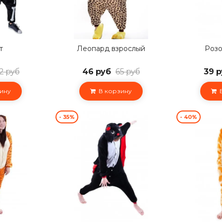
т
Леопард взрослый
Розо
2 руб
46 руб
65 руб
39 р
ину
В корзину
В
- 35%
- 40%