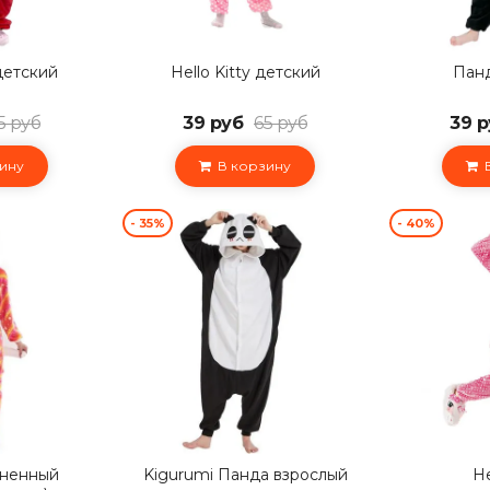
детский
Hello Kitty детский
Панд
5 руб
39 руб
65 руб
39 р
ину
В корзину
В
- 35%
- 40%
гненный
Kigurumi Панда взрослый
He