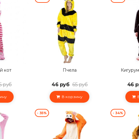
й кот
Пчела
Кигурум
5 руб
46 руб
65 руб
46 р
ину
В корзину
В
- 35%
- 34%