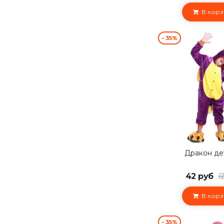
В корз
- 35%
Дракон де
42 руб
6
В корз
- 35%