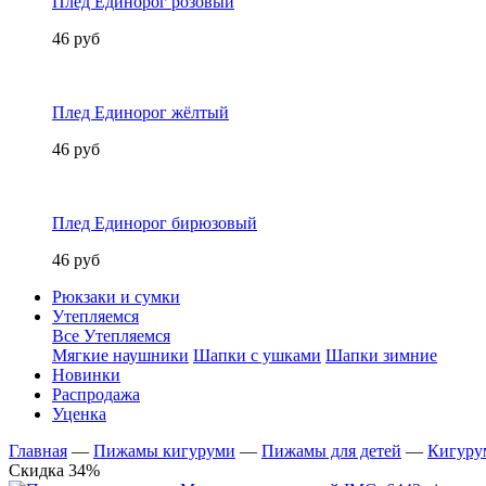
Плед Единорог розовый
46 руб
Плед Единорог жёлтый
46 руб
Плед Единорог бирюзовый
46 руб
Рюкзаки и сумки
Утепляемся
Все Утепляемся
Мягкие наушники
Шапки с ушками
Шапки зимние
Новинки
Распродажа
Уценка
Главная
—
Пижамы кигуруми
—
Пижамы для детей
—
Кигуру
Скидка 34%