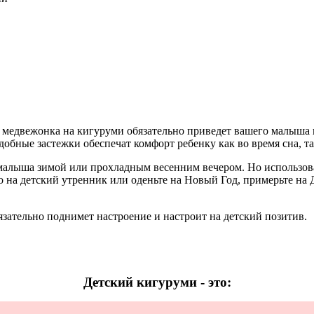
едвежонка на кигуруми обязательно приведет вашего малыша в
обные застежки обеспечат комфорт ребенку как во время сна, та
малыша зимой или прохладным весенним вечером. Но использов
о на детский утренник или оденьте на Новый Год, примерьте на
ательно поднимет настроение и настроит на детский позитив.
Детский кигуруми - это: