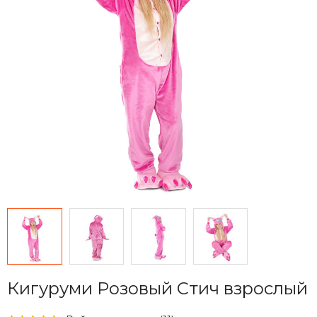
Кигуруми Розовый Стич взрослый