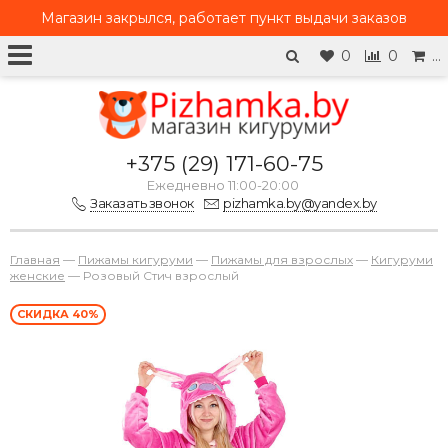
Магазин закрылся, работает
пункт выдачи заказов
0
0
…
+375 (29) 171-60-75
Ежедневно 11:00-20:00
Заказать звонок
pizhamka.by@yandex.by
Главная
—
Пижамы кигуруми
—
Пижамы для взрослых
—
Кигуруми
женские
—
Розовый Стич взрослый
СКИДКА 40%