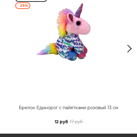
- 29%
- 2
Брелок Единорог с пайетками розовый 13 см
Б
12 руб
17 руб