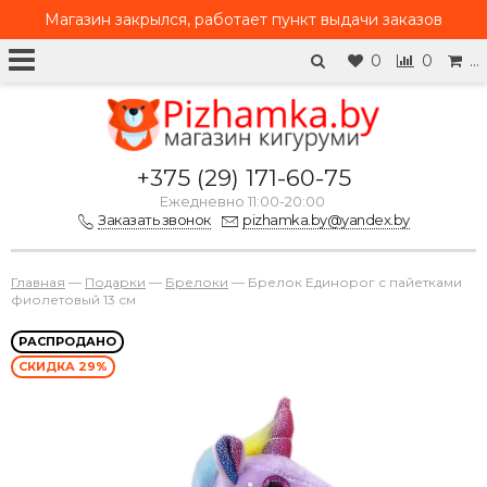
Магазин закрылся, работает
пункт выдачи заказов
0
0
…
+375 (29) 171-60-75
Ежедневно 11:00-20:00
Заказать звонок
pizhamka.by@yandex.by
Главная
—
Подарки
—
Брелоки
—
Брелок Единорог с пайетками
фиолетовый 13 см
РАСПРОДАНО
СКИДКА 29%