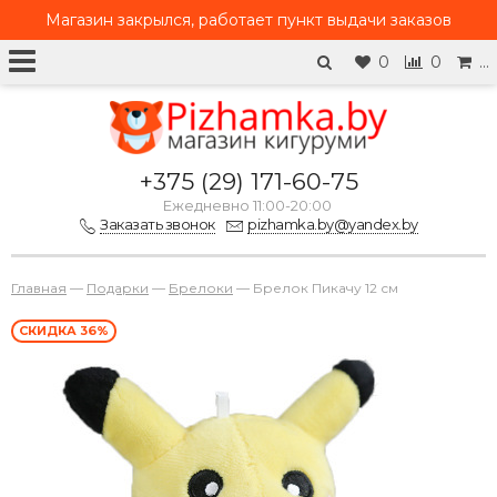
Магазин закрылся, работает
пункт выдачи заказов
0
0
…
+375 (29) 171-60-75
Ежедневно 11:00-20:00
Заказать звонок
pizhamka.by@yandex.by
Главная
—
Подарки
—
Брелоки
—
Брелок Пикачу 12 см
СКИДКА 36%