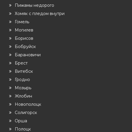
Пижамы недорого
Хомяк с пледом внутри
Гомель
Могилев
Борисов
Бобруйск
Барановичи
Брест
Витебск
Гродно
Мозырь
Жлобин
Новополоцк
Солигорск
Орша
Полоцк