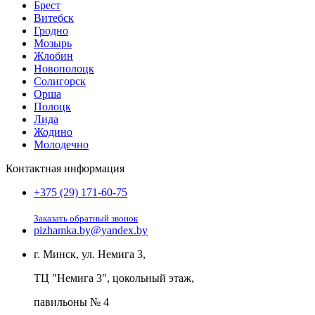
Брест
Витебск
Гродно
Мозырь
Жлобин
Новополоцк
Солигорск
Орша
Полоцк
Лида
Жодино
Молодечно
Контактная информация
+375 (29) 171-60-75
Заказать обратный звонок
pizhamka.by@yandex.by
г. Минск, ул. Немига 3,
ТЦ "Немига 3", цокольный этаж,
павильоны № 4