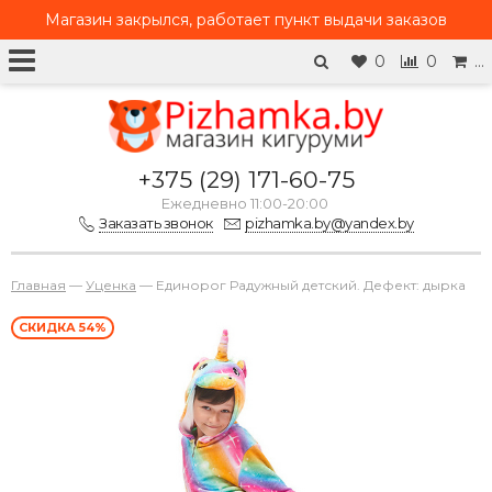
Магазин закрылся, работает
пункт выдачи заказов
0
0
…
+375 (29) 171-60-75
Ежедневно 11:00-20:00
Заказать звонок
pizhamka.by@yandex.by
Главная
—
Уценка
—
Единорог Радужный детский. Дефект: дырка
СКИДКА 54%