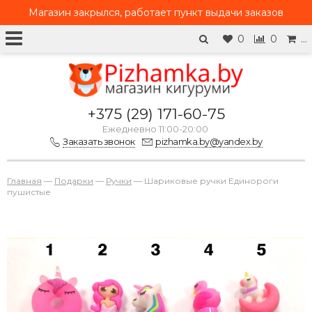
Магазин закрылся, работает
пункт выдачи заказов
0
0
…
+375 (29) 171-60-75
Ежедневно 11:00-20:00
Заказать звонок
pizhamka.by@yandex.by
Главная
—
Подарки
—
Ручки
—
Шариковые ручки Единороги
пушистые