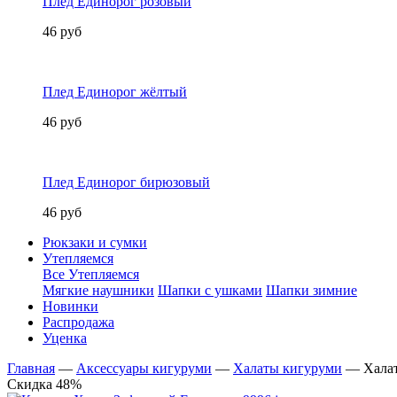
Плед Единорог розовый
46 руб
Плед Единорог жёлтый
46 руб
Плед Единорог бирюзовый
46 руб
Рюкзаки и сумки
Утепляемся
Все Утепляемся
Мягкие наушники
Шапки с ушками
Шапки зимние
Новинки
Распродажа
Уценка
Главная
—
Аксессуары кигуруми
—
Халаты кигуруми
—
Хала
Скидка 48%