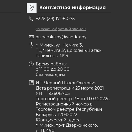
Контактная информация
+375 (29) 171-60-75
Заказать обратный звонок
pizhamka.by@yandex.by
г. Минск, ул. Немига 3,
ТЦ "Немига 3", цокольный этаж,
павильоны № 4
Время работы:
c 11:00 до 20:00
без выходных
ИП Черный Павел Олегович
Дата регистрации 25 марта 2021
УНП 192608705
Торговый реестр РБ от 11.03.2022г.
Регистрационный номер в
Торговом реестре Республики
Беларусь:
12032022
Юридический адрес:
г. Минск, пр-т Дзержинского,
д. 11, 490