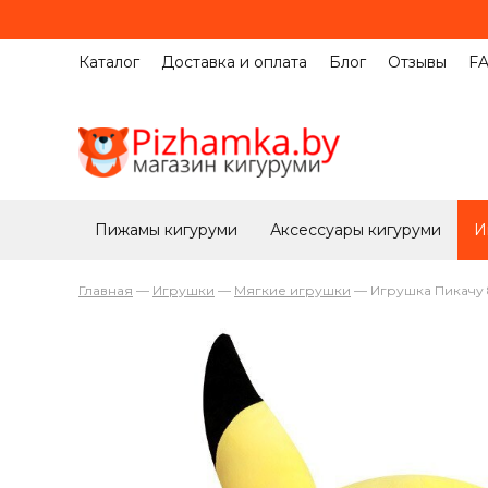
Каталог
Доставка и оплата
Блог
Отзывы
F
Пижамы кигуруми
Аксессуары кигуруми
И
Главная
—
Игрушки
—
Мягкие игрушки
—
Игрушка Пикачу