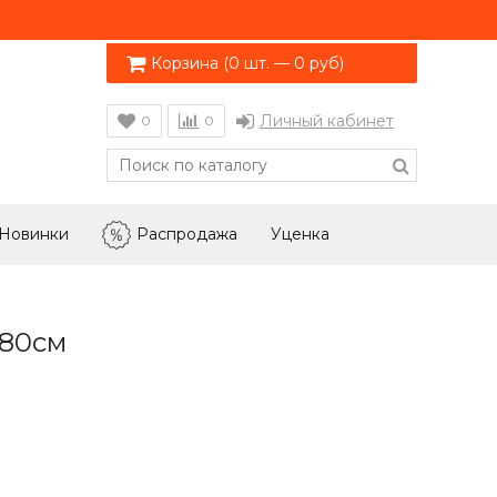
Корзина (
0 шт. — 0 руб
)
Личный кабинет
0
0
Новинки
Распродажа
Уценка
 80см