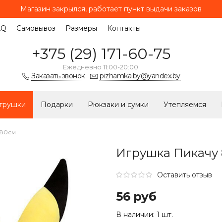
Магазин закрылся, работает
пункт выдачи заказов
AQ
Самовывоз
Размеры
Контакты
+375 (29) 171-60-75
Ежедневно 11:00-20:00
Заказать звонок
pizhamka.by@yandex.by
грушки
Подарки
Рюкзаки и сумки
Утепляемся
 80см
Игрушка Пикачу
Оставить отзыв
56 руб
В наличии:
1 шт.