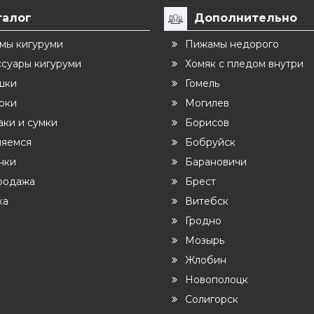
талог
Дополнительно
мы кигуруми
Пижамы недорого
ссуары кигуруми
Хомяк с пледом внутри
шки
Гомель
рки
Могилев
ки и сумки
Борисов
ляемся
Бобруйск
нки
Барановичи
родажа
Брест
ка
Витебск
Гродно
Мозырь
Жлобин
Новополоцк
Солигорск