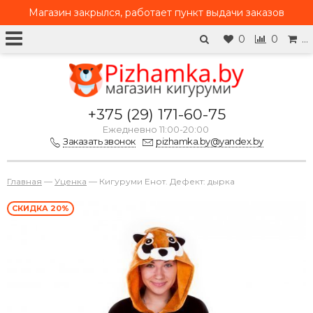
Магазин закрылся, работает
пункт выдачи заказов
0
0
…
+375 (29) 171-60-75
Ежедневно 11:00-20:00
Заказать звонок
pizhamka.by@yandex.by
Главная
—
Уценка
—
Кигуруми Енот. Дефект: дырка
СКИДКА 20%