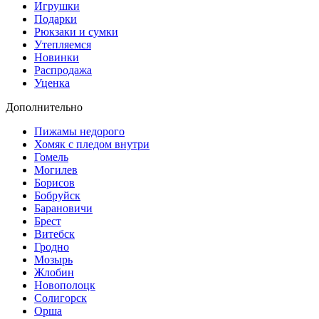
Игрушки
Подарки
Рюкзаки и сумки
Утепляемся
Новинки
Распродажа
Уценка
Дополнительно
Пижамы недорого
Хомяк с пледом внутри
Гомель
Могилев
Борисов
Бобруйск
Барановичи
Брест
Витебск
Гродно
Мозырь
Жлобин
Новополоцк
Солигорск
Орша