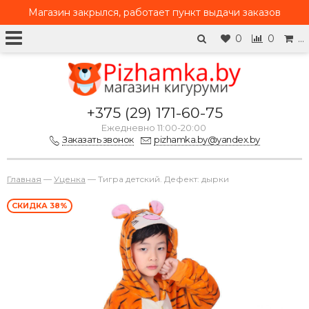
Магазин закрылся, работает
пункт выдачи заказов
0
0
…
+375 (29) 171-60-75
Ежедневно 11:00-20:00
Заказать звонок
pizhamka.by@yandex.by
Главная
—
Уценка
—
Тигра детский. Дефект: дырки
СКИДКА 38%