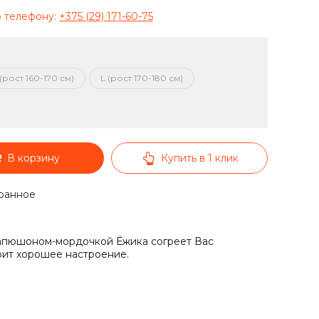
о телефону:
+375 (29) 171-60-75
(рост 160-170 см)
L (рост 170-180 см)
В корзину
Купить в 1 клик
ранное
капюшоном-мордочкой Ёжика согреет Вас
ит хорошее настроение.