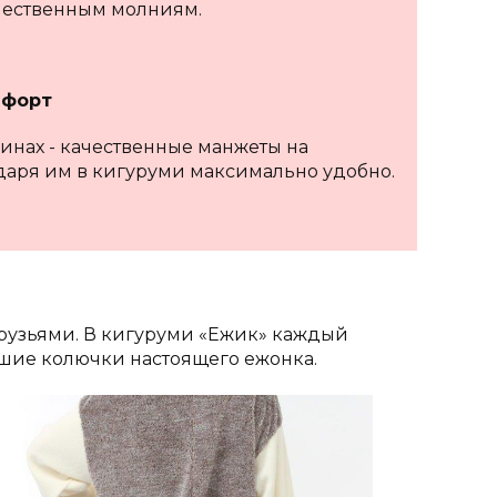
чественным молниям.
мфорт
нинах - качественные манжеты на
даря им в кигуруми максимально удобно.
рузьями. В кигуруми «Ежик» каждый
пшие колючки настоящего ежонка.