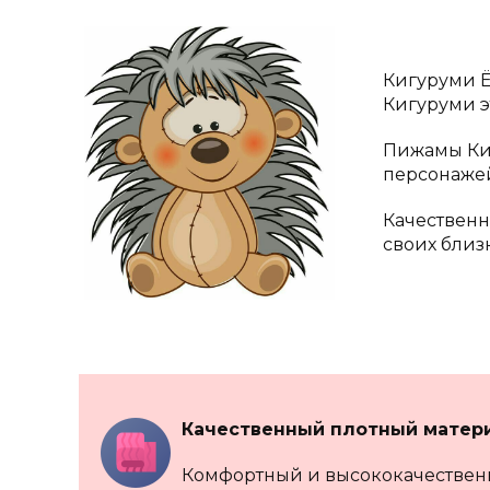
Кигуруми Ё
Кигуруми э
Пижамы Киг
персонажей
Качественн
своих бли
Качественный плотный матер
Комфортный и высококачествен