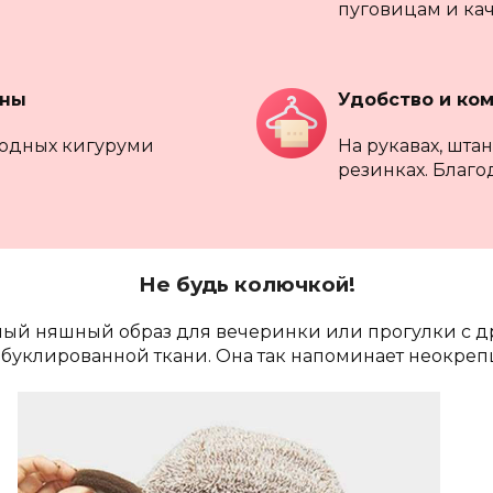
пуговицам и ка
йны
Удобство и ко
модных кигуруми
На рукавах, шта
резинках. Благо
Не будь колючкой!
ный няшный образ для вечеринки или прогулки с д
з буклированной ткани. Она так напоминает неокре