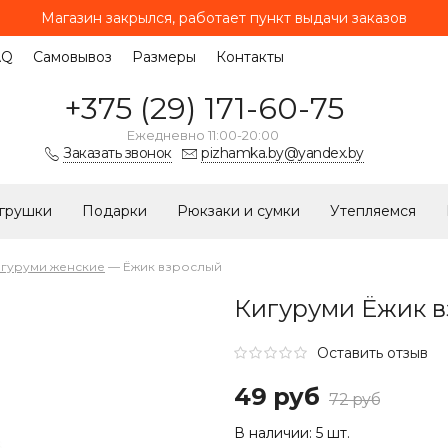
Магазин закрылся, работает
пункт выдачи заказов
AQ
Самовывоз
Размеры
Контакты
+375 (29) 171-60-75
Ежедневно 11:00-20:00
Заказать звонок
pizhamka.by@yandex.by
грушки
Подарки
Рюкзаки и сумки
Утепляемся
гуруми женские
—
Ёжик взрослый
Кигуруми Ёжик 
Оставить отзыв
49 руб
72 руб
В наличии:
5 шт.