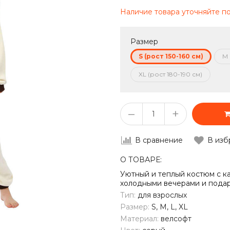
Наличие товара уточняйте п
Размер
S (рост 150-160 см)
M 
XL (рост 180-190 см)
–
+
В сравнение
В изб
О ТОВАРЕ:
Уютный и теплый костюм с 
холодными вечерами и подар
Тип:
для взрослых
Размер:
S, M, L, XL
Материал:
велсофт