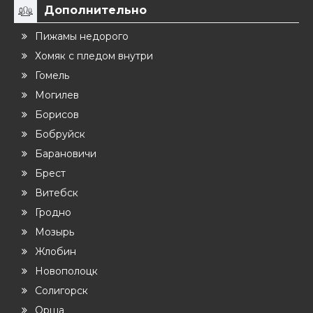
Дополнительно
Пижамы недорого
Хомяк с пледом внутри
Гомель
Могилев
Борисов
Бобруйск
Барановичи
Брест
Витебск
Гродно
Мозырь
Жлобин
Новополоцк
Солигорск
Орша