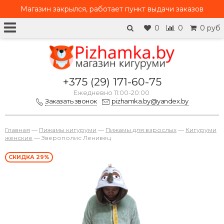
Магазин закрылся, работает
пункт выдачи заказов
0
0
0 руб
+375 (29) 171-60-75
Ежедневно 11:00-20:00
Заказать звонок
pizhamka.by@yandex.by
Главная
—
Пижамы кигуруми
—
Пижамы для взрослых
—
Кигуруми
женские
—
Зверополис Ленивец
СКИДКА 29%