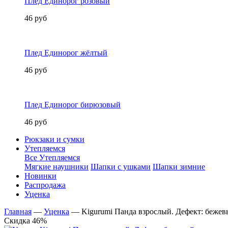
Плед Единорог розовый
46 руб
Плед Единорог жёлтый
46 руб
Плед Единорог бирюзовый
46 руб
Рюкзаки и сумки
Утепляемся
Все Утепляемся
Мягкие наушники
Шапки с ушками
Шапки зимние
Новинки
Распродажа
Уценка
Главная
—
Уценка
—
Kigurumi Панда взрослый. Дефект: беже
Скидка 46%