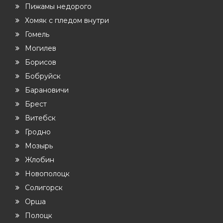
Пижамы недорого
Хомяк с пледом внутри
Гомель
Могилев
Борисов
Бобруйск
Барановичи
Брест
Витебск
Гродно
Мозырь
Жлобин
Новополоцк
Солигорск
Орша
Полоцк