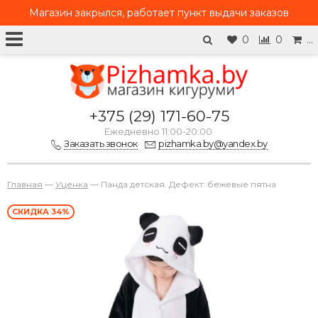
Магазин закрылся, работает
пункт выдачи заказов
0
0
…
+375 (29) 171-60-75
Ежедневно 11:00-20:00
Заказать звонок
pizhamka.by@yandex.by
Главная
—
Уценка
—
Панда детская. Дефект: бежевые пятна
СКИДКА 34%