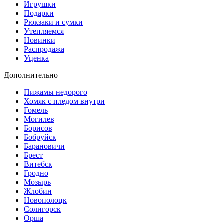
Игрушки
Подарки
Рюкзаки и сумки
Утепляемся
Новинки
Распродажа
Уценка
Дополнительно
Пижамы недорого
Хомяк с пледом внутри
Гомель
Могилев
Борисов
Бобруйск
Барановичи
Брест
Витебск
Гродно
Мозырь
Жлобин
Новополоцк
Солигорск
Орша