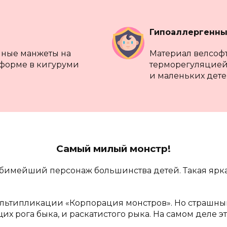
Гипоаллергенны
нные манжеты на
Материал велсофт
 форме в кигуруми
терморегуляцией
и маленьких дете
Самый милый монстр!
бимейший персонаж большинства детей. Такая ярка
льтипликации «Корпорация монстров». Но страшный о
х рога быка, и раскатистого рыка. На самом деле 