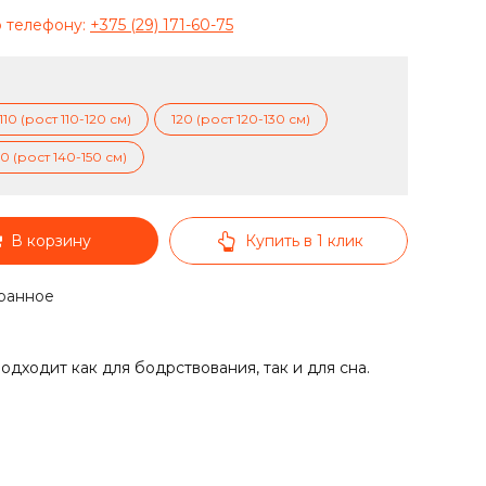
о телефону:
+375 (29) 171-60-75
110 (рост 110-120 см)
120 (рост 120-130 см)
40 (рост 140-150 см)
В корзину
Купить в 1 клик
ранное
дходит как для бодрствования, так и для сна.