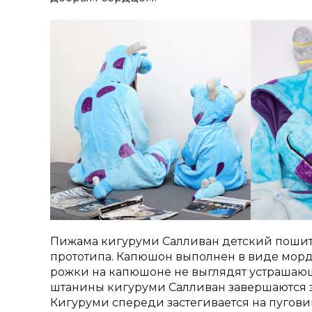
Пижама кигуруми Салливан детский пошита
прототипа. Капюшон выполнен в виде морд
рожки на капюшоне не выглядят устрашаю
штанины кигуруми Салливан завершаются эл
Кигуруми спереди застегивается на пугови