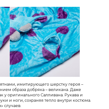
пятнами, имитирующего шерстку героя –
ием образа добряка – великана. Даже
к у оригинального Салливана. Рукава и
и и ноги, сохраняя тепло внутри костюма.
» случаев.