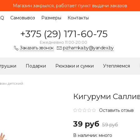
Магазин закрылся, работает
пункт выдачи заказов
AQ
Самовывоз
Размеры
Контакты
+375 (29) 171-60-75
Ежедневно 11:00-20:00
Заказать звонок
pizhamka.by@yandex.by
грушки
Подарки
Рюкзаки и сумки
Утепляемся
ван детский
Кигуруми Саллив
Оставить отзыв
39 руб
59 руб
В наличии:
много