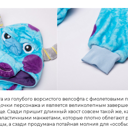
 из голубого ворсистого велсофта с фиолетовыми 
очки персонажа и является великолепным завершен
ще.
Сзади пришит длинный хвост совсем такой же, ка
астичными манжетами, которые плотно облегают рук
цы, а сзади продумана потайная молния для «особых