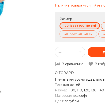
Наличие товара уточняйте п
Размер
100 (рост 100-110 см)
130 (рост 130-140 см)
1
–
+
В сравнение
В изб
О ТОВАРЕ:
Пижама кигуруми идеально по
Тип:
для детей
Размер:
100, 110, 120, 130, 140
Материал:
велсофт
Цвет:
голубой