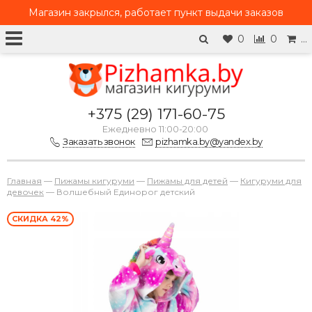
Магазин закрылся, работает
пункт выдачи заказов
0
0
…
+375 (29) 171-60-75
Ежедневно 11:00-20:00
Заказать звонок
pizhamka.by@yandex.by
Главная
—
Пижамы кигуруми
—
Пижамы для детей
—
Кигуруми для
девочек
—
Волшебный Единорог детский
СКИДКА 42%