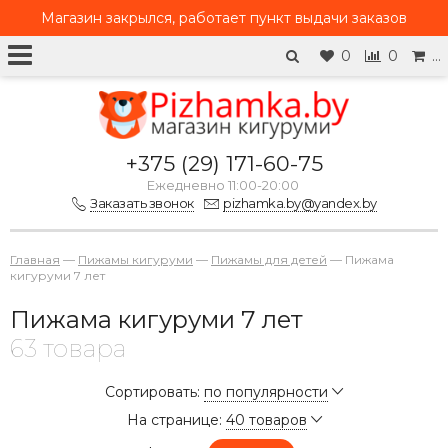
Магазин закрылся, работает
пункт выдачи заказов
0
0
…
+375 (29) 171-60-75
Ежедневно 11:00-20:00
Заказать звонок
pizhamka.by@yandex.by
Главная
—
Пижамы кигуруми
—
Пижамы для детей
—
Пижама
кигуруми 7 лет
Пижама кигуруми 7 лет
63 товара
Сортировать:
по популярности
На странице:
40 товаров