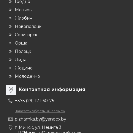
Гродно
Мозырь
Жлобин
Новополоцк
Солигорск
Орша
Полоцк
Лида
Жодино
Молодечно
Контактная информация
+375 (29) 171-60-75
Заказать обратный звонок
pizhamka.by@yandex.by
г. Минск, ул. Немига 3,
ТЦ "Немига 3", цокольный этаж,