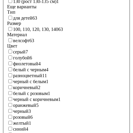
130 (рост 130-135 см)
1
Еще варианты
Тип
для детей
63
Размер
100, 110, 120, 130, 140
63
Материал
велсофт
63
Цвет
серый
7
голубой
6
фиолетовый
4
белый с черным
4
разноцветный
11
черный с белым
1
коричневый
2
белый с розовым
1
черный с коричневым
1
оранжевый
5
черный
3
розовый
6
желтый
1
синий
4