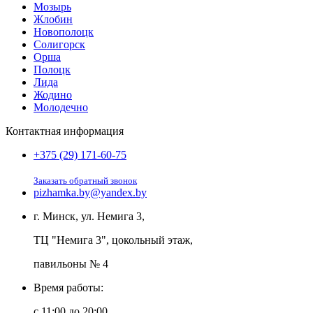
Мозырь
Жлобин
Новополоцк
Солигорск
Орша
Полоцк
Лида
Жодино
Молодечно
Контактная информация
+375 (29) 171-60-75
Заказать обратный звонок
pizhamka.by@yandex.by
г. Минск, ул. Немига 3,
ТЦ "Немига 3", цокольный этаж,
павильоны № 4
Время работы:
c 11:00 до 20:00