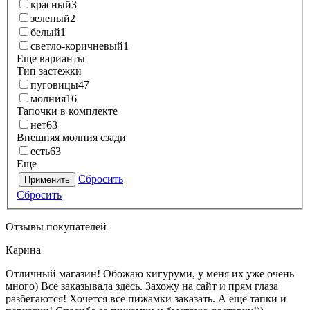
красный
3
зеленый
2
белый
1
светло-коричневый
1
Еще варианты
Тип застежки
пуговицы
47
молния
16
Тапочки в комплекте
нет
63
Внешняя молния сзади
есть
63
Еще
Сбросить
Применить
Сбросить
Отзывы покупателей
Карина
Отличный магазин! Обожаю кигуруми, у меня их уже очень
много) Все заказывала здесь. Захожу на сайт и прям глаза
разбегаются! Хочется все пижамки заказать. А еще тапки и