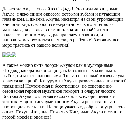
Да это же Акула, спасайтесь!
Да-да! Это пижама кигуруми
Акула, с ярко синим окрасом, острыми зубами и пугающим
плавником.
Пижамка Акулы, несмотря на свой угрожающий
внешний вид, сделана из невероятно мягкого и теплого
материала, ведь вода в океане такая холодная!
Так что
надеваем костюм Акулы, расправляем плавники, и
направляемся охотиться на мелкую рыбешку! Заставим все
море трястись от вашего величия!
А также можно быть доброй Акулой как в мультфильме
«Подводная братва» и защищать беззащитных маленьких
рыбок, питаться водорослями.
Только на первый взгляд акула
кажется коварной. Кигуруми «Акула» развеет опасения гостей
праздника! Неутомимая и бесстрашная, но совершенно
безопасная героиня мультиков покорит и очарует любого.
Костюм Акула - отличная находка для всех оригиналов и
эстетов. Надеть кигуруми костюм Акулы решатся только
настоящие смельчаки. На лицо ужасные, добрые внутри – это
о них.
Покупайте у нас Пижамку Кигуруми Акула и станьте
грозой морей и океанов!