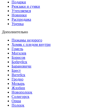
Подарки
Рюкзаки и сумки
Утепляемся
Новинки
Распродажа
Уценка
Дополнительно
Пижамы недорого
Хомяк с пледом внутри
Гомель
Могилев
Борисов
Бобруйск
Барановичи
Брест
Витебск
Гродно
Мозырь
Жлобин
Новополоцк
Солигорск
Орша
Полоцк